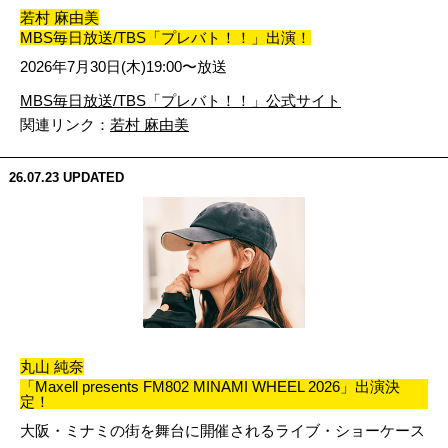
若村 麻由美
MBS毎日放送/TBS「プレバト！！」出演！
2026年7月30日(木)19:00〜放送
MBS毎日放送/TBS「プレバト！！」公式サイト
関連リンク：
若村 麻由美
26.07.23
UPDATED
丸山 純奈
「Maxell presents FM802 MINAMI WHEEL 2026」出演決
定！
大阪・ミナミの街を舞台に開催されるライブ・ショーケース