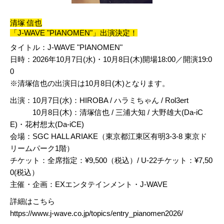
清塚 信也
「J-WAVE "PIANOMEN"」出演決定！
タイトル：J-WAVE "PIANOMEN"
日時：2026年10月7日(水)・10月8日(木)開場18:00／開演19:0
0
※清塚信也の出演日は10月8日(木)となります。
出演：10月7日(水)：HIROBA / ハラミちゃん / Rol3ert
10月8日(木)：清塚信也 / 三浦大知 / 大野雄大(Da-iC
E)・花村想太(Da-iCE)
会場：SGC HALL ARIAKE（東京都江東区有明3-3-8 東京ド
リームパーク1階）
チケット：全席指定：¥9,500（税込）/ U-22チケット：¥7,50
0(税込）
主催・企画：EXエンタテインメント・J-WAVE
詳細はこちら
https://www.j-wave.co.jp/topics/entry_pianomen2026/