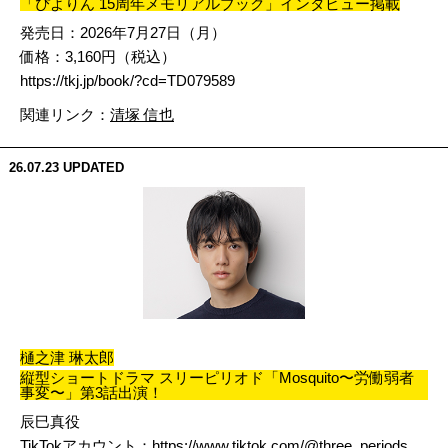
「ぴよりん 15周年メモリアルブック」インタビュー掲載
発売日：2026年7月27日（月）
価格：3,160円（税込）
https://tkj.jp/book/?cd=TD079589
関連リンク：
清塚 信也
26.07.23
UPDATED
樋之津 琳太郎
縦型ショートドラマ スリーピリオド「Mosquito〜労働弱者
事変〜」第3話出演！
辰巳真役
TikTokアカウント：
https://www.tiktok.com/@three_periods