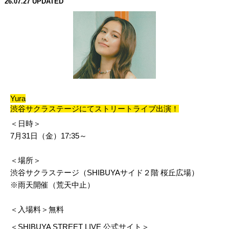
26.07.27
UPDATED
Yura
渋谷サクラステージにてストリートライブ出演！
＜日時＞
7月31日（金）17:35～
＜場所＞
渋谷サクラステージ（SHIBUYAサイド２階 桜丘広場）
※雨天開催（荒天中止）
＜入場料＞無料
＜SHIBUYA STREET LIVE 公式サイト＞