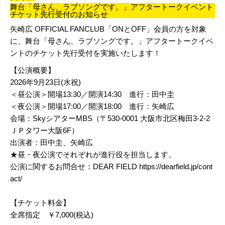
舞台「母さん、ラブソングです。」アフタートークイベント
チケット先行受付のお知らせ
矢崎広 OFFICIAL FANCLUB「ONとOFF」会員の方を対象
に、舞台「母さん、ラブソングです。」アフタートークイベ
ントのチケット先行受付を実施いたします！
【公演概要】
2026年9月23日(水祝)
＜昼公演＞開場13:30／開演14:30 進行：田中圭
＜夜公演＞開場17:00／開演18:00 進行：矢崎広
会場：SkyシアターMBS（〒530-0001 大阪市北区梅田3-2-2
ＪＰタワー大阪6F）
出演者：田中圭、矢崎広
★昼・夜公演でそれぞれが進行役を担当します。
公演に関するお問合せ：
DEAR FIELD
https://dearfield.jp/cont
act/
【チケット料金】
全席指定 ￥7,000(税込)