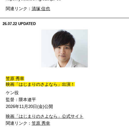
関連リンク：
清塚 信也
26.07.22
UPDATED
笠原 秀幸
映画「はじまりのさよなら」出演！
ケン役
監督：隈本遼平
2026年11月20日(金)公開
映画「はじまりのさよなら」公式サイト
関連リンク：
笠原 秀幸