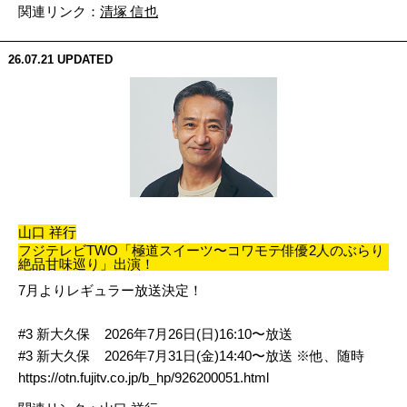
関連リンク：
清塚 信也
26.07.21
UPDATED
山口 祥行
フジテレビTWO「極道スイーツ〜コワモテ俳優2人のぶらり
絶品甘味巡り」出演！
7月よりレギュラー放送決定！
#3 新大久保 2026年7月26日(日)16:10〜放送
#3 新大久保 2026年7月31日(金)14:40〜放送 ※他、随時
https://otn.fujitv.co.jp/b_hp/926200051.html