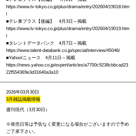
https://www.tv-tokyo.co.jp/plus/drama/entry/202604/19018.htm
l
■テレ東プラス【後編】 4月3日～掲載
https://www.tv-tokyo.co.jp/plus/drama/entry/202604/19019.htm
l
■タレントデータバンク 4月7日～掲載
https://www.talent-databank.co.jp/special/interview/45046/
■Yahoo!ニュース 4月11日～掲載
https://news.yahoo.co.jp/expert/articles/a7700c9238cbbcad23
22f554369e3d31640a3a10
2026年03月30日
3月雑誌掲載情報
週刊現代（3月30日）
※発売日等は予告なく変更になる場合がございますので予め
ご了承下さい。