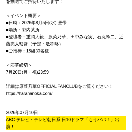
を抽選でご招待いたします！
＜イベント概要＞
■日時：2026年8月5日(水) 昼帯
■場所：都内某所
■登壇者：重岡大毅、原菜乃華、田中みな実、石丸幹二、近
藤亮太監督（予定・敬称略）
■ご招待：15組30名様
＜応募締切＞
7月20日(月・祝)23:59
詳細は原菜乃華OFFICIAL FANCLUBをご覧ください！
https://harananoka.com/
2026年07月10日
ABC テレビ・テレビ朝日系 日10ドラマ「もうパパ！」出
演！