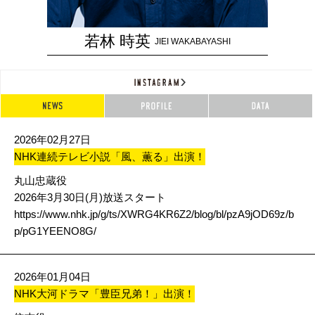
若林 時英
JIEI WAKABAYASHI
2026年02月27日
NHK連続テレビ小説「風、薫る」出演！
丸山忠蔵役
2026年3月30日(月)放送スタート
https://www.nhk.jp/g/ts/XWRG4KR6Z2/blog/bl/pzA9jOD69z/b
p/pG1YEENO8G/
2026年01月04日
NHK大河ドラマ「豊臣兄弟！」出演！