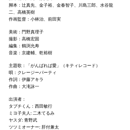
脚本：辻真先、金子裕、金春智子、川島三郎、水谷龍
二、高橋英樹
作画監督：小林治、前田実
美術：門野真理子
撮影：高橋宏固
編集：鶴渕允寿
音楽：京建輔、乾裕樹
主題歌：「がんばれば愛」（キティレコード）
唄：クレージーパーティ
作詞：伊藤アキラ
作曲：大滝詠一
出演者：
タブチくん：西田敏行
ミヨ子夫人: 二木てるみ
ヤスダ: 青野武
ツツミオーナー: 肝付兼太