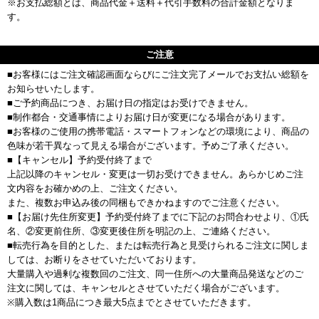
※お支払総額とは、商品代金＋送料＋代引手数料の合計金額となりま
す。
ご注意
■お客様にはご注文確認画面ならびにご注文完了メールでお支払い総額を
お知らせいたします。
■ご予約商品につき、お届け日の指定はお受けできません。
■制作都合・交通事情によりお届け日が変更になる場合があります。
■お客様のご使用の携帯電話・スマートフォンなどの環境により、商品の
色味が若干異なって見える場合がございます。予めご了承ください。
■【キャンセル】予約受付終了まで
上記以降のキャンセル・変更は一切お受けできません。あらかじめご注
文内容をお確かめの上、ご注文ください。
また、複数お申込み後の同梱もできかねますのでご注意ください。
■【お届け先住所変更】予約受付終了までに下記のお問合わせより、①氏
名、②変更前住所、③変更後住所を明記の上、ご連絡ください。
■転売行為を目的とした、または転売行為と見受けられるご注文に関しま
しては、お断りをさせていただいております。
大量購入や過剰な複数回のご注文、同一住所への大量商品発送などのご
注文に関しては、キャンセルとさせていただく場合がございます。
※購入数は1商品につき最大5点までとさせていただきます。