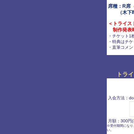
席種：R席
（木下晴
＜トライス
制作発表時
・チケット1
・特典はチケ
・直筆コメン
トライ
入会方法：doc
月額：300円(
※受付期間になり
い。