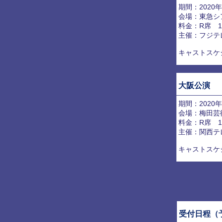
期間：2020年
会場：東急シア
料金：R席 15
主催：フジテ
キャストスケ
大阪公演
期間：2020年
会場：梅田芸術
料金：R席 15
主催：関西テ
キャストスケ
受付日程（予定