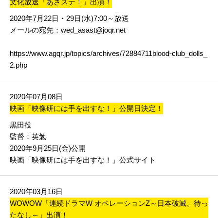
文化放送「あさステ！」出演！
2020年7月22日・29日(水)7:00～放送
メールの宛先：
wed_asast@joqr.net
https://www.agqr.jp/topics/archives/72884711blood-club_dolls_
2.php
2020年07月08日
映画「映像研には手を出すな！」公開日決定！
黒田役
監督：英勉
2020年9月25日(金)公開
映画「映像研には手を出すな！」公式サイト
2020年03月16日
WOWOW「連続ドラマW オペレーションZ～日本破滅、待っ
たなし～」出演！