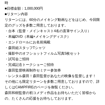
時
■目標金額：1,000,000円
■リターン内容
リターンには、60分のメイキング動画などをはじめ、今回限
定のグッズを多数ご用意しております。
・台本（監督・メインキャスト4名の直筆サイン入り）
・本編DVD（本編+メイキングディスク）
・エンドロールにお名前掲載
・森田組スタッフTシャツ
・撮影中のオフショットフィルム写真5枚セット
・試写会ご招待
・完成記念トークショーご招待
・森田監督映画制作セミナー参加券
・レンタル森田！森田監督があなたの映像を監督します！
その他にも限定リターンを多数ご用意しておりますので、詳
しくはCAMPFIREのページを御覧ください。
森田和樹監督の初コメディ作品をお待ちいただく皆様から
の、たくさんの応援をお待ちしております。