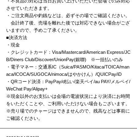
・不良品の対応は当日お買い上げいただいた会場でのみ対応
させていただきます。
・ご注文商品や釣銭などは、必ずその場でご確認ください。
会計終了後、売場を離れた後では対応できない場合がござ
いますので、予めご了承ください。
■決済方法
・現金
・クレジットカード：Visa/Mastercard/American Express/JC
B/Diners Club/Discover/UnionPay(銀聯) ※一括払いのみ
・電子マネー：交通系IC（Suica/PASMO/Kitaca/TOICA/man
aca/ICOCA/SUGOCA/nimoca/はやかけん）/QUICPay/iD
・QRコード決済：PayPay/d払い/楽天ペイ/au PAY/メルペイ/
WeChat Pay/Alipay+
※現金以外のお支払いは会場の電波状況により決済にお時間
をいただくことや、ご利用いただけない場合もございます。
※売り場でのチャージはできませんので、残高などは事前に
ご確認ください。