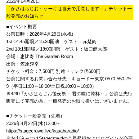
2026年04月20日
「かさはらじお～ケーキは自分で用意します～」チケット一
般発売のお知らせ
■イベント概要
公演日時：2026年4月29日(水祝)
1st 14:45開場／15:30開演 ゲスト：赤楚衛二
2nd 18:15開場／19:00開演 ゲスト：坂口健太郎
会場：恵比寿 The Garden Room
出演：笠原秀幸
チケット料金：7,500円 別途ドリンク代600円
公演に関するお問い合わせ先：キョードー東京 0570-550-79
9（平日11:00～18:00/土日祝10:00～18:00）
※4/30「かさはらじお後夜祭 ～君の瞳に乾杯～」公演は先行
販売にて完売の為、一般発売のお取り扱いはございません。
■チケット一般発売（先着）
2026年4月22日(水)12:00～
https://stagecrowd.live/kasaharadio/
※お申込みにはStagecrowdの会員登録およびログインが必要